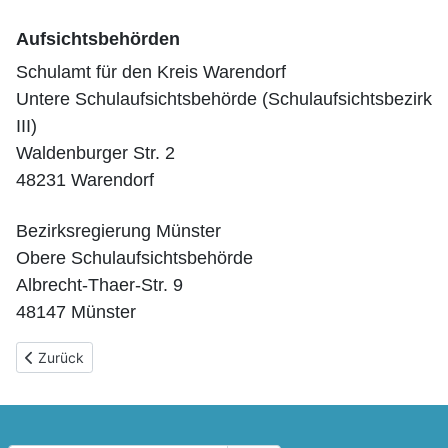
Aufsichtsbehörden
Schulamt für den Kreis Warendorf
Untere Schulaufsichtsbehörde (Schulaufsichtsbezirk
III)
Waldenburger Str. 2
48231 Warendorf
Bezirksregierung Münster
Obere Schulaufsichtsbehörde
Albrecht-Thaer-Str. 9
48147 Münster
Vorheriger Beitrag: Start des Förderprogramms "Startchance B
Zurück